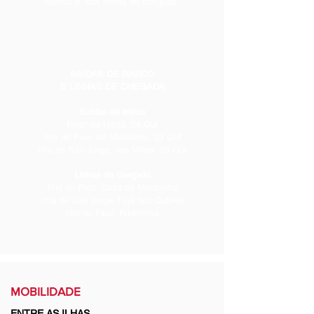
barcos e das linhas de chegada.
SAÍDAS DE BARCO
E LINHAS DE CHEGADA
Saídas de barco
Faial: da Horta, 24 Out
Ilha do Pico: da Madalena, 25 Out
Ilha de São Jorge, das Velas, 26 Out
Linhas de chegada
Ilha do Pico: Casa da Montanha
Ilha de São Jorge: Fajã dos Cubres
Ilha do Faial: Ribeirinha
MOBILIDADE
ENTRE AS ILHAS