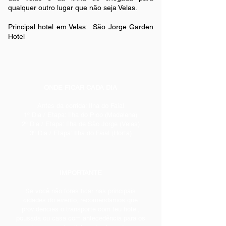
qualquer outro lugar que não seja Velas.
Principal hotel em Velas: São Jorge Garden
Hotel
ONDE FICAR CADA DIA
Antes da corrida: Ilha do Faial
1º Dia / Etapa: Ilha do Pico (Madalena)
2º Dia / Etapa: Ilha de São Jorge (Velas)
3º Dia / Etapa: Ilha do Faial (Horta)
IMPORTANTE
Se você não fores ficar nas principais
cidades do evento, recomendamos que
providencies o transporte com teu hotel,
pousada ou casa com antecedência para os