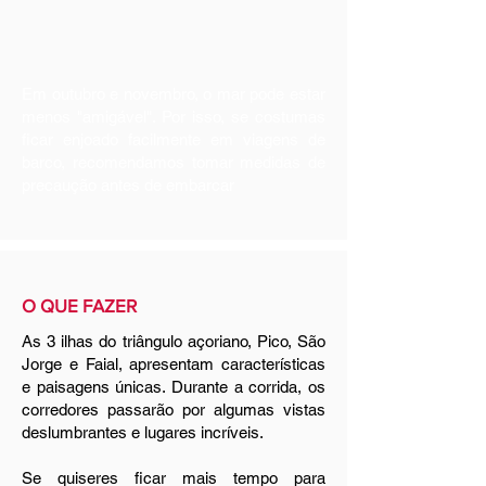
Em outubro e novembro, o mar pode estar
menos "amigável". Por isso, se costumas
ficar enjoado facilmente em viagens de
barco, recomendamos tomar medidas de
precaução antes de embarcar
O QUE FAZER
As 3 ilhas do triângulo açoriano, Pico, São
Jorge e Faial, apresentam características
e paisagens únicas. Durante a corrida, os
corredores passarão por algumas vistas
deslumbrantes e lugares incríveis.
Se quiseres ficar mais tempo para